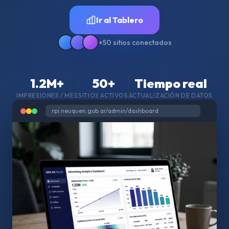
Ir al Tablero
+50 sitios conectados
1.2M+
50+
Tiempo real
IMPRESIONES / MES
SITIOS ACTIVOS
ACTUALIZACIÓN DE DATOS
rpi.neuquen.gob.ar/admin/dashboard